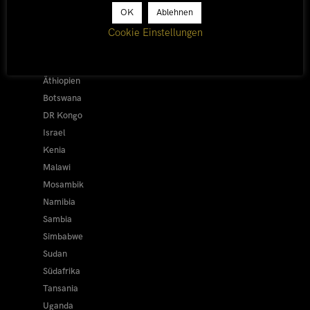
Afrika 2026/27
OK
Ablehnen
Alle
Cookie Einstellungen
Afrika 2019/20
Ägypten
Äthiopien
Botswana
DR Kongo
Israel
Kenia
Malawi
Mosambik
Namibia
Sambia
Simbabwe
Sudan
Südafrika
Tansania
Uganda