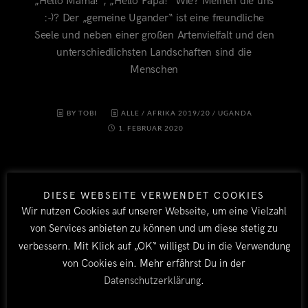
„Hello Mama!“, „Hello Papa!“ Wie? Meinen die uns
:-)? Der „gemeine Ugander“ ist eine freundliche
Seele und neben einer großen Artenvielfalt und den
unterschiedlichsten Landschaften sind die
Menschen
BY TOBI
ALLE
/
AFRIKA 2019/20
/
UGANDA
1. FEBRUAR 2020
DIESE WEBSEITE VERWENDET COOKIES
Wir nutzen Cookies auf unserer Webseite, um eine Vielzahl
von Services anbieten zu können und um diese stetig zu
verbessern. Mit Klick auf „OK“ willigst Du in die Verwendung
von Cookies ein. Mehr erfährst Du in der
LÄNDER
Datenschutzerklärung
.