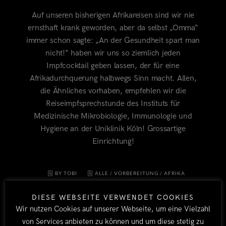
Auf unseren bisherigen Afrikareisen sind wir nie
ernsthaft krank geworden, aber da selbst „Omma“
immer schon sagte: „An der Gesundheit spart man
nicht!“ haben wir uns so ziemlich jeden
Impfcocktail geben lassen, der für eine
Afrikadurchquerung halbwegs Sinn macht. Allen,
die Ähnliches vorhaben, empfehlen wir die
Reiseimpfsprechstunde des Instituts für
Medizinische Mikrobiologie, Immunologie und
Hygiene an der Uniklinik Köln! Grossartige
Einrichtung!
BY TOBI
ALLE
/
VORBEREITUNG
/
AFRIKA
2011/12
21. JULI 2011
1
DIESE WEBSEITE VERWENDET COOKIES
Wir nutzen Cookies auf unserer Webseite, um eine Vielzahl
von Services anbieten zu können und um diese stetig zu