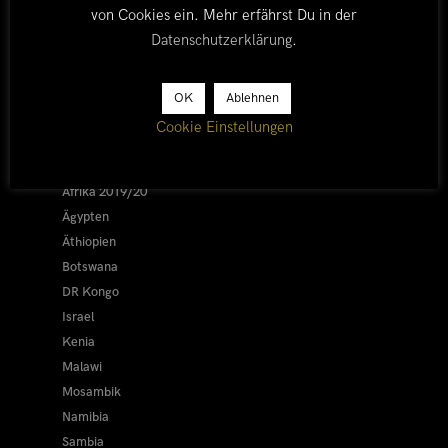
von Cookies ein. Mehr erfährst Du in der
Datenschutzerklärung
.
LÄNDER
OK
Ablehnen
Cookie Einstellungen
Afrika 2026/27
Alle
Afrika 2019/20
Ägypten
Äthiopien
Botswana
DR Kongo
Israel
Kenia
Malawi
Mosambik
Namibia
Sambia