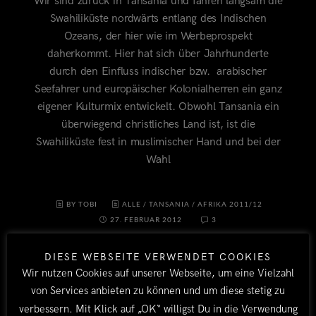
Wir sind zurück in Tansania und fahren langsam die
Swahiliküste nordwärts entlang des Indischen
Ozeans, der hier wie im Werbeprospekt
daherkommt. Hier hat sich über Jahrhunderte
durch den Einfluss indischer bzw. arabischer
Seefahrer und europäischer Kolonialherren ein ganz
eigener Kulturmix entwickelt. Obwohl Tansania ein
überwiegend christliches Land ist, ist die
Swahiliküste fest in muslimischer Hand und bei der
Wahl
BY TOBI
ALLE
/
TANSANIA
/
AFRIKA 2011/12
27. FEBRUAR 2012
3
DIESE WEBSEITE VERWENDET COOKIES
Wir nutzen Cookies auf unserer Webseite, um eine Vielzahl
von Services anbieten zu können und um diese stetig zu
verbessern. Mit Klick auf „OK“ willigst Du in die Verwendung