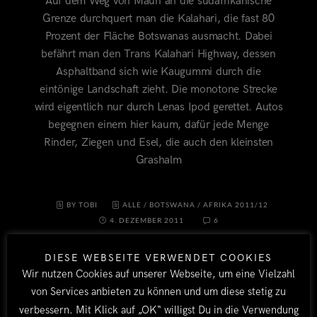
Auf dem Weg von Maun an die südafrikanische
Grenze durchquert man die Kalahari, die fast 80
Prozent der Fläche Botswanas ausmacht. Dabei
befährt man den Trans Kalahari Highway, dessen
Asphaltband sich wie Kaugummi durch die
eintönige Landschaft zieht. Die monotone Strecke
wird eigentlich nur durch Lenas Ipod gerettet. Autos
begegnen einem hier kaum, dafür jede Menge
Rinder, Ziegen und Esel, die auch den kleinsten
Grashalm
BY TOBI
ALLE
/
BOTSWANA
/
AFRIKA 2011/12
4. DEZEMBER 2011
6
DIESE WEBSEITE VERWENDET COOKIES
Wir nutzen Cookies auf unserer Webseite, um eine Vielzahl
von Services anbieten zu können und um diese stetig zu
verbessern. Mit Klick auf „OK“ willigst Du in die Verwendung