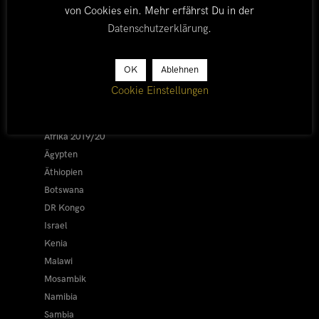
von Cookies ein. Mehr erfährst Du in der
Datenschutzerklärung
.
LÄNDER
OK
Ablehnen
Cookie Einstellungen
Afrika 2026/27
Alle
Afrika 2019/20
Ägypten
Äthiopien
Botswana
DR Kongo
Israel
Kenia
Malawi
Mosambik
Namibia
Sambia