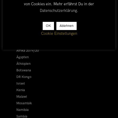
von Cookies ein. Mehr erfährst Du in der
Datenschutzerklärung
.
LÄNDER
OK
Ablehnen
Cookie Einstellungen
Afrika 2026/27
Alle
Afrika 2019/20
Ägypten
Äthiopien
Botswana
DR Kongo
Israel
Kenia
Malawi
Mosambik
Namibia
Sambia