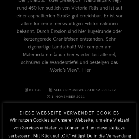
Der „Matobo“ oder „Matopos“ Nationalpark liegt
rund 450 km südlich von Victoria Falls und ist auf
einer asphaltierten Straße gut erreichbar. Er ist vor
allem für seine merkwürdigen Felsformationen
bekannt. Durch Erosion sind hier kugelrunde oder
kerzengerade Granitfelsen entstanden. Sehr
eigenartige Landschaft! Wir campen am
Malemedamm (auch hier wieder fast alleine),
schnüren die Wanderstiefel und besteigen das
„World’s View“. Hier
BY TOBI
ALLE
/
SIMBABWE
/
AFRIKA 2011/12
1. NOVEMBER 2011
DIESE WEBSEITE VERWENDET COOKIES
Wir nutzen Cookies auf unserer Webseite, um eine Vielzahl
von Services anbieten zu können und um diese stetig zu
verbessern. Mit Klick auf „OK“ willigst Du in die Verwendung