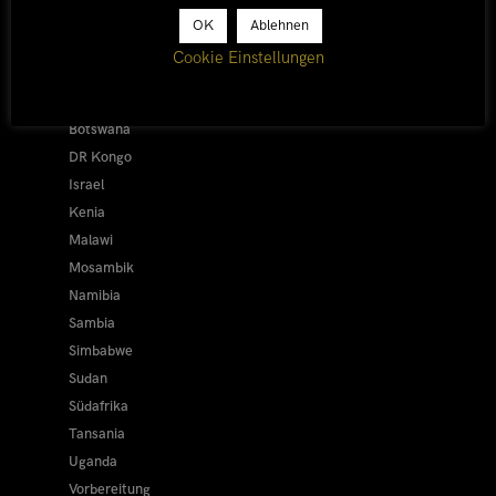
Alle
OK
Ablehnen
Afrika 2019/20
Cookie Einstellungen
Ägypten
Äthiopien
Botswana
DR Kongo
Israel
Kenia
Malawi
Mosambik
Namibia
Sambia
Simbabwe
Sudan
Südafrika
Tansania
Uganda
Vorbereitung