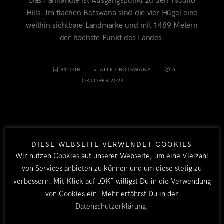
Das Panhandle ist Ausgangspunkt zu den Tsodilo
Hills. Im flachen Botswana sind die vier Hügel eine
weithin sichtbare Landmarke und mit 1489 Metern
der höchste Punkt des Landes.
BY TOBI
ALLE
/
BOTSWANA
6.
OKTOBER 2024
DIESE WEBSEITE VERWENDET COOKIES
Wir nutzen Cookies auf unserer Webseite, um eine Vielzahl
von Services anbieten zu können und um diese stetig zu
verbessern. Mit Klick auf „OK“ willigst Du in die Verwendung
LÄNDER
von Cookies ein. Mehr erfährst Du in der
Datenschutzerklärung
.
Afrika 2026/27