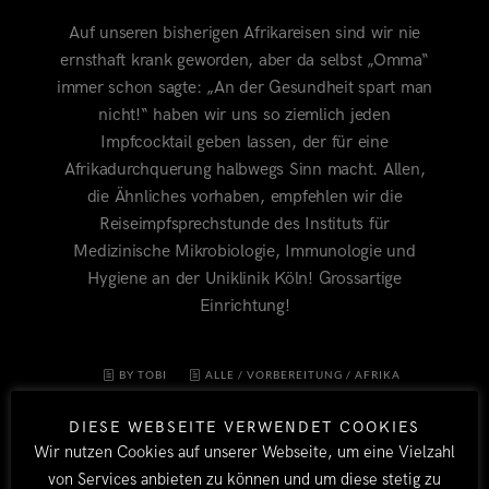
Auf unseren bisherigen Afrikareisen sind wir nie
ernsthaft krank geworden, aber da selbst „Omma“
immer schon sagte: „An der Gesundheit spart man
nicht!“ haben wir uns so ziemlich jeden
Impfcocktail geben lassen, der für eine
Afrikadurchquerung halbwegs Sinn macht. Allen,
die Ähnliches vorhaben, empfehlen wir die
Reiseimpfsprechstunde des Instituts für
Medizinische Mikrobiologie, Immunologie und
Hygiene an der Uniklinik Köln! Grossartige
Einrichtung!
BY TOBI
ALLE
/
VORBEREITUNG
/
AFRIKA
2011/12
21. JULI 2011
1
DIESE WEBSEITE VERWENDET COOKIES
Wir nutzen Cookies auf unserer Webseite, um eine Vielzahl
von Services anbieten zu können und um diese stetig zu