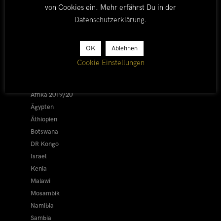
von Cookies ein. Mehr erfährst Du in der
Datenschutzerklärung
.
LÄNDER
OK
Ablehnen
Cookie Einstellungen
Afrika 2026/27
Alle
Afrika 2019/20
Ägypten
Äthiopien
Botswana
DR Kongo
Israel
Kenia
Malawi
Mosambik
Namibia
Sambia