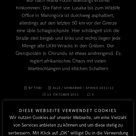
Auf nach Mana Pools! Allerdings erstmal
hinkommen: Die Fahrt von Lusaka bis zum Wildlife
Office in Marongora ist durchweg asphaltiert,
allerdings auf den letzten 50 km vor der Grenze
eine üble Schlaglochpiste. Hier schlängelt sich die
Straße steil bergab und links und rechts liegen jede
Menge alte LKW-Wracks in den Gräben. Der
Grenzposten in Chirundu ist etwas anstrengend. Es
regiert afrikanisches Chaos mit vielen
Warteschlangen und etlichen Schaltern
BY TOBI
ALLE
/
SIMBABWE
/
AFRIKA 2011/12
13. OKTOBER 2011
3
DIESE WEBSEITE VERWENDET COOKIES
Wir nutzen Cookies auf unserer Webseite, um eine Vielzahl
von Services anbieten zu können und um diese stetig zu
verbessern. Mit Klick auf „OK“ willigst Du in die Verwendung