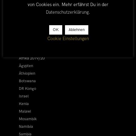
von Cookies ein. Mehr erfährst Du in der
Datenschutzerklärung
.
LÄNDER
OK
Ablehnen
Cookie Einstellungen
Afrika 2026/27
Alle
Afrika 2019/20
Ägypten
Äthiopien
Botswana
DR Kongo
Israel
Kenia
Malawi
Mosambik
Namibia
Sambia