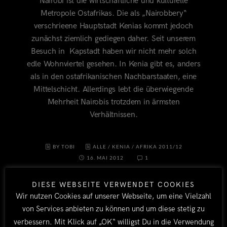
Nairobi ist die wirtschaftliche und kulturelle
Metropole Ostafrikas. Die als „Nairobbery“
verschrieene Hauptstadt Kenias kommt jedoch
zunächst ziemlich gediegen daher. Seit unserem
Besuch in Kapstadt haben wir nicht mehr solch
edle Wohnviertel gesehen. In Kenia gibt es, anders
als in den ostafrikanischen Nachbarstaaten, eine
Mittelschicht. Allerdings lebt die überwiegende
Mehrheit Nairobis trotzdem in ärmsten
Verhältnissen.
BY TOBI
ALLE
/
KENIA
/
AFRIKA 2011/12
16. MAI 2012
1
DIESE WEBSEITE VERWENDET COOKIES
Wir nutzen Cookies auf unserer Webseite, um eine Vielzahl
von Services anbieten zu können und um diese stetig zu
verbessern. Mit Klick auf „OK“ willigst Du in die Verwendung