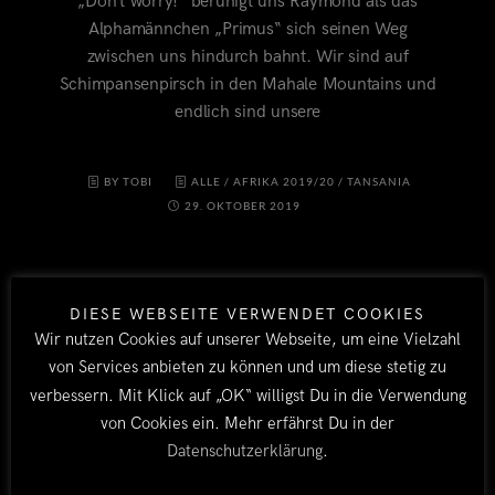
„Don’t worry!“ beruhigt uns Raymond als das
Alphamännchen „Primus“ sich seinen Weg
zwischen uns hindurch bahnt. Wir sind auf
Schimpansenpirsch in den Mahale Mountains und
endlich sind unsere
BY TOBI
ALLE
/
AFRIKA 2019/20
/
TANSANIA
29. OKTOBER 2019
DIESE WEBSEITE VERWENDET COOKIES
Wir nutzen Cookies auf unserer Webseite, um eine Vielzahl
von Services anbieten zu können und um diese stetig zu
verbessern. Mit Klick auf „OK“ willigst Du in die Verwendung
von Cookies ein. Mehr erfährst Du in der
LÄNDER
Datenschutzerklärung
.