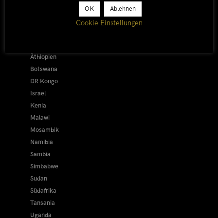
Afrika 2026/27
OK
Ablehnen
Alle
Cookie Einstellungen
Afrika 2019/20
Ägypten
Äthiopien
Botswana
DR Kongo
Israel
Kenia
Malawi
Mosambik
Namibia
Sambia
Simbabwe
Sudan
Südafrika
Tansania
Uganda