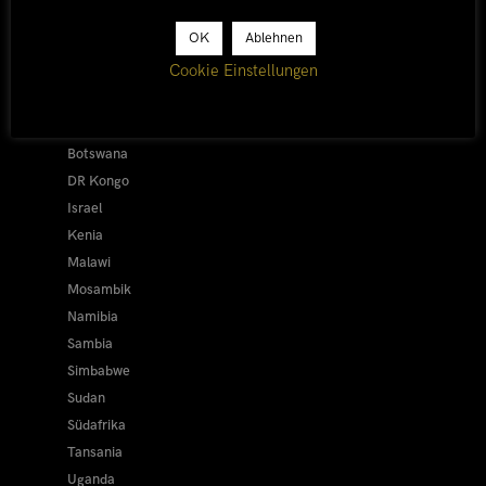
Afrika 2026/27
OK
Ablehnen
Alle
Cookie Einstellungen
Afrika 2019/20
Ägypten
Äthiopien
Botswana
DR Kongo
Israel
Kenia
Malawi
Mosambik
Namibia
Sambia
Simbabwe
Sudan
Südafrika
Tansania
Uganda