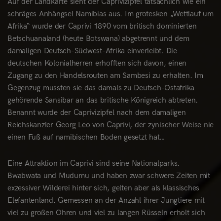
Auf der Landkarte sieht der Caprivizipfel tatsächlich wie ein
schräges Anhängsel Namibias aus. Im grotesken „Wettlauf um
Afrika“ wurde der Caprivi 1890 vom britisch dominierten
Betschuanaland (heute Botswana) abgetrennt und dem
damaligen Deutsch-Südwest-Afrika einverleibt. Die
deutschen Kolonialherren erhofften sich davon, einen
Zugang zu den Handelsrouten am Sambesi zu erhalten. Im
Gegenzug mussten sie das damals zu Deutsch-Ostafrika
gehörende Sansibar an das britische Königreich abtreten.
Benannt wurde der Caprivizipfel nach dem damaligen
Reichskanzler Georg Leo von Caprivi, der zynischer Weise nie
einen Fuß auf namibischen Boden gesetzt hat…
Eine Attraktion im Caprivi sind seine Nationalparks.
Bwabwata und Mudumu und haben zwar schwere Zeiten mit
exzessiver Wilderei hinter sich, gelten aber als klassisches
Elefantenland. Gemessen an der Anzahl ihrer Jungtiere mit
viel zu großen Ohren und viel zu langen Rüsseln erholt sich