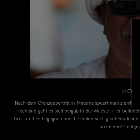
HOW 
Nach dem Grenzuebertritt in Metema spuert man ziemlich a
Hochland geht es steil bergab in die Wueste. Hier befinden
heiss und es begegnen uns die ersten voellig ueberladene
arrrre you?“ entg