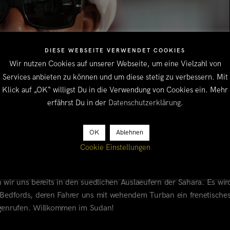
DIESE WEBSEITE VERWENDET COOKIES
Wir nutzen Cookies auf unserer Webseite, um eine Vielzahl von
Services anbieten zu können und um diese stetig zu verbessern. Mit
Klick auf „OK“ willigst Du in die Verwendung von Cookies ein. Mehr
erfährst Du in der
Datenschutzerklärung
.
OK
Ablehnen
Cookie Einstellungen
ARRRRE YOU?
brupt, dass man sich in einer anderen Welt befindet. Vom aethio
 wir uns bereits in den suedlichen Auslaeufern der Sahara. Es wir
n Bedfords, deren Fahrer uns mit wehendem Turban ein frenetische
egenrufen. Willkommen im Sudan!