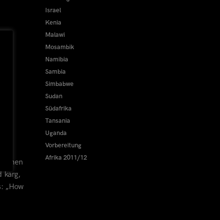
Israel
Kenia
Malawi
Mosambik
Namibia
Sambia
Simbabwe
Sudan
Südafrika
Tansania
Uganda
Vorbereitung
Afrika 2011/12
pischen
d karg,
s: „How