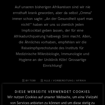
Auf unseren bisherigen Afrikareisen sind wir nie
ernsthaft krank geworden, aber da selbst „Omma“
immer schon sagte: „An der Gesundheit spart man
nicht!“ haben wir uns so ziemlich jeden
Impfcocktail geben lassen, der für eine
Afrikadurchquerung halbwegs Sinn macht. Allen,
die Ähnliches vorhaben, empfehlen wir die
Reiseimpfsprechstunde des Instituts für
Medizinische Mikrobiologie, Immunologie und
Hygiene an der Uniklinik Köln! Grossartige
Einrichtung!
BY TOBI
ALLE
/
VORBEREITUNG
/
AFRIKA
2011/12
21. JULI 2011
1
DIESE WEBSEITE VERWENDET COOKIES
Wir nutzen Cookies auf unserer Webseite, um eine Vielzahl
von Services anbieten zu können und um diese stetig zu