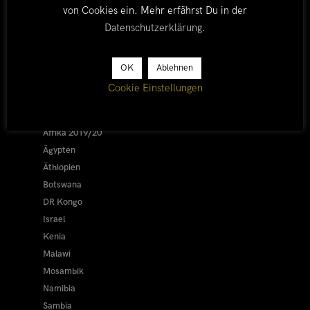
von Cookies ein. Mehr erfährst Du in der
Datenschutzerklärung
.
LÄNDER
OK
Ablehnen
Cookie Einstellungen
Afrika 2026/27
Alle
Afrika 2019/20
Ägypten
Äthiopien
Botswana
DR Kongo
Israel
Kenia
Malawi
Mosambik
Namibia
Sambia