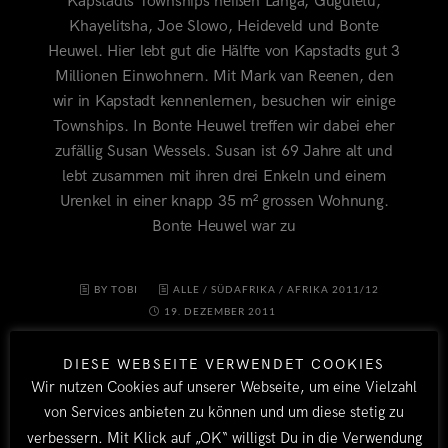
Kapstadts Townships heißen Langa, Guguletu,
Khayelitsha, Joe Slowo, Heideveld und Bonte
Heuwel. Hier lebt gut die Hälfte von Kapstadts gut 3
Millionen Einwohnern. Mit Mark van Reenen, den
wir in Kapstadt kennenlernen, besuchen wir einige
Townships. In Bonte Heuwel treffen wir dabei eher
zufällig Susan Wessels. Susan ist 69 Jahre alt und
lebt zusammen mit ihren drei Enkeln und einem
Urenkel in einer knapp 35 m² grossen Wohnung.
Bonte Heuwel war zu
BY TOBI
ALLE
/
SÜDAFRIKA
/
AFRIKA 2011/12
19. DEZEMBER 2011
DIESE WEBSEITE VERWENDET COOKIES
Wir nutzen Cookies auf unserer Webseite, um eine Vielzahl
von Services anbieten zu können und um diese stetig zu
verbessern. Mit Klick auf „OK“ willigst Du in die Verwendung