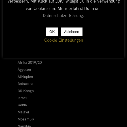
verbessern. Mit Klick auf „OK“ willigst Du in die Verwendung
von Cookies ein. Mehr erfährst Du in der
Datenschutzerklärung
.
LÄNDER
OK
Ablehnen
Cookie Einstellungen
Afrika 2026/27
Alle
Afrika 2019/20
Ägypten
Äthiopien
Botswana
DR Kongo
Israel
Kenia
Malawi
Mosambik
Namibia