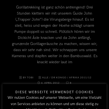
Gorillatrekking ist ganz schön antrengend! Drei
Stunden klettern wir mit unserem Guide John
(„Trapper John“) die Virungaberge hinauf. Es ist
steil, heiss und wegen der Hoehe schlägt unsere
Pumpe doppelt so schnell. Plötzlich hören wir im
Dickicht Äste knacken und da John anfängt,
grunzende Gorillageräusche zu machen, wissen wir,
dass wir sehr nah sind. Wir schnappen uns unsere
Kameras und stapfen weiter in den Bambuswald. Es
knackt wieder laut im
BY TOBI
ALLE
/
DR KONGO
/
AFRIKA 2011/12
6. APRIL 2012
8
DIESE WEBSEITE VERWENDET COOKIES
Wir nutzen Cookies auf unserer Webseite, um eine Vielzahl
von Services anbieten zu können und um diese stetig zu