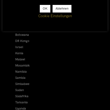
Afrika 2026/27
OK
Ablehnen
Alle
Cookie Einstellungen
Afrika 2019/20
Ägypten
Äthiopien
Botswana
DR Kongo
Israel
Kenia
Malawi
Mosambik
Namibia
Sambia
Simbabwe
Sudan
Südafrika
Tansania
Uganda