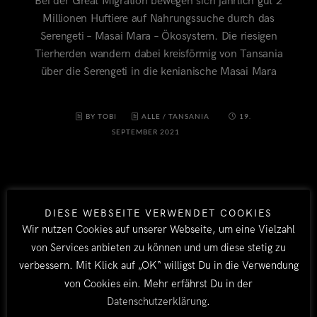
Bei der Great Migration bewegen sich jährlich gut 2
Millionen Huftiere auf Nahrungssuche durch das
Serengeti – Masai Mara – Ökosystem. Die riesigen
Tierherden wandern dabei kreisförmig von Tansania
über die Serengeti in die kenianische Masai Mara
BY TOBI
ALLE
/
TANSANIA
19.
SEPTEMBER 2021
DIESE WEBSEITE VERWENDET COOKIES
Wir nutzen Cookies auf unserer Webseite, um eine Vielzahl
von Services anbieten zu können und um diese stetig zu
verbessern. Mit Klick auf „OK“ willigst Du in die Verwendung
von Cookies ein. Mehr erfährst Du in der
LÄNDER
Datenschutzerklärung
.