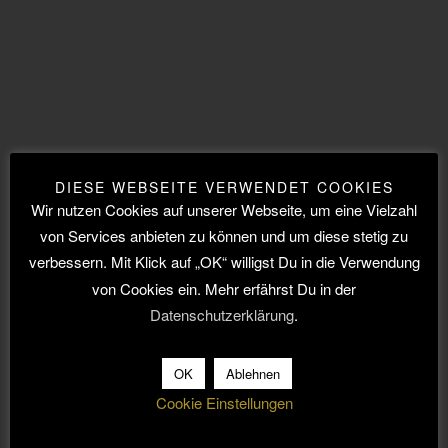
BY TOBI
ALLE
/
NAMIBIA
/
AFRIKA 2011/12
2. JANUAR 2012
5
DIESE WEBSEITE VERWENDET COOKIES
Wir nutzen Cookies auf unserer Webseite, um eine Vielzahl
von Services anbieten zu können und um diese stetig zu
verbessern. Mit Klick auf „OK“ willigst Du in die Verwendung
von Cookies ein. Mehr erfährst Du in der
Datenschutzerklärung
.
Afrika 2026/27
Alle
OK
Ablehnen
Afrika 2019/20
Cookie Einstellungen
Ägypten
Äthiopien