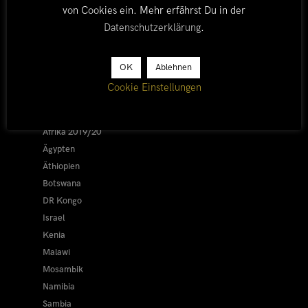
von Cookies ein. Mehr erfährst Du in der
Datenschutzerklärung
.
LÄNDER
OK
Ablehnen
Cookie Einstellungen
Afrika 2026/27
Alle
Afrika 2019/20
Ägypten
Äthiopien
Botswana
DR Kongo
Israel
Kenia
Malawi
Mosambik
Namibia
Sambia