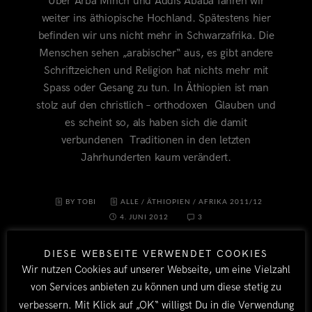
Über Arba Minch und Addis Ababa fahren wir
weiter ins äthiopische Hochland. Spätestens hier
befinden wir uns nicht mehr in Schwarzafrika. Die
Menschen sehen „arabischer“ aus, es gibt andere
Schriftzeichen und Religion hat nichts mehr mit
Spass oder Gesang zu tun. In Äthiopien ist man
stolz auf den christlich – orthodoxen Glauben und
es scheint so, als haben sich die damit
verbundenen Traditionen in den letzten
Jahrhunderten kaum verändert.
BY TOBI
ALLE
/
ÄTHIOPIEN
/
AFRIKA 2011/12
4. JUNI 2012
3
DIESE WEBSEITE VERWENDET COOKIES
Wir nutzen Cookies auf unserer Webseite, um eine Vielzahl
von Services anbieten zu können und um diese stetig zu
verbessern. Mit Klick auf „OK“ willigst Du in die Verwendung