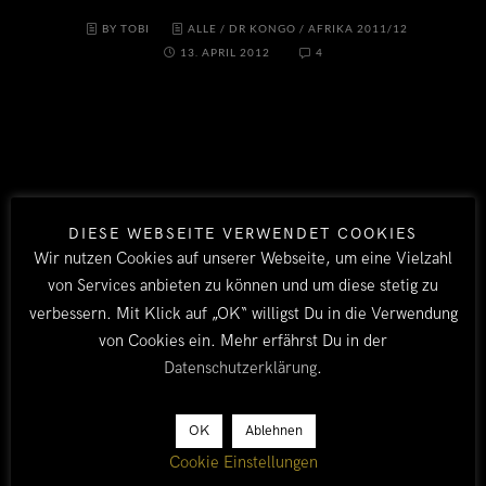
BY TOBI
ALLE
/
DR KONGO
/
AFRIKA 2011/12
13. APRIL 2012
4
DIESE WEBSEITE VERWENDET COOKIES
Wir nutzen Cookies auf unserer Webseite, um eine Vielzahl
von Services anbieten zu können und um diese stetig zu
LÄNDER
verbessern. Mit Klick auf „OK“ willigst Du in die Verwendung
von Cookies ein. Mehr erfährst Du in der
Afrika 2026/27
Datenschutzerklärung
.
Alle
Afrika 2019/20
OK
Ablehnen
Ägypten
Cookie Einstellungen
Äthiopien