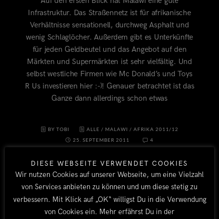
Auf den ersten Blick hat Malawi eine gute
Infrastruktur. Das Straßennetz ist für afrikanische
Verhältnisse sensationell, durchweg Asphalt und
wenig Schlaglöcher. Außerdem gibt es Unterkünfte
für jeden Geldbeutel und das Angebot auf den
Märkten und Supermärkten ist sehr vielfältig. Und
selbst westliche Firmen wie Mc Donald’s und Toys
R Us investieren hier :-)! Genauer betrachtet ist das
Ganze dann allerdings schon etwas
BY TOBI
ALLE
/
MALAWI
/
AFRIKA 2011/12
25. SEPTEMBER 2011
4
DIESE WEBSEITE VERWENDET COOKIES
Wir nutzen Cookies auf unserer Webseite, um eine Vielzahl
von Services anbieten zu können und um diese stetig zu
verbessern. Mit Klick auf „OK“ willigst Du in die Verwendung
von Cookies ein. Mehr erfährst Du in der