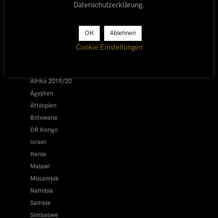
Datenschutzerklärung
.
LÄNDER
OK
Ablehnen
Cookie Einstellungen
Afrika 2026/27
Alle
Afrika 2019/20
Ägypten
Äthiopien
Botswana
DR Kongo
Israel
Kenia
Malawi
Mosambik
Namibia
Sambia
Simbabwe