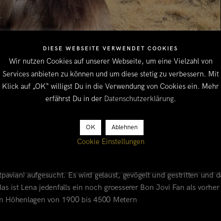
DIESE WEBSEITE VERWENDET COOKIES
Wir nutzen Cookies auf unserer Webseite, um eine Vielzahl von
Services anbieten zu können und um diese stetig zu verbessern. Mit
Klick auf „OK“ willigst Du in die Verwendung von Cookies ein. Mehr
erfährst Du in der
Datenschutzerklärung
.
OK
Ablehnen
Cookie Einstellungen
AINS – FOTOS ONLINE!
 der Brust, Bauch und Fönwelle. Unser Zeltplatz im Chenek Camp
pavian) aufgesucht. Es wird gelaust, gevögelt und gestritten und d
s ist Lena jedenfalls ein noch groesserer Bon Jovi Fan als vorher :
n Höhenlagen von 1900 bis 4500 Metern