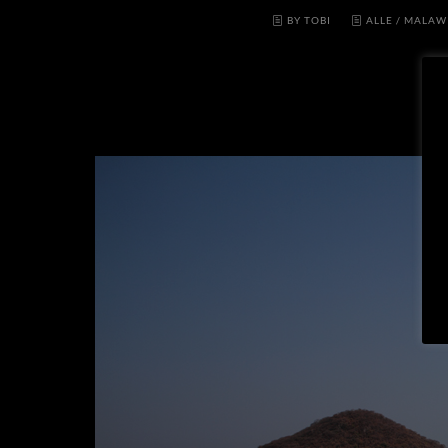
BY TOBI
ALLE
/
MALAW