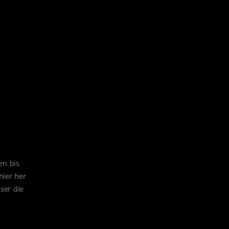
en bis
ier her
ser die