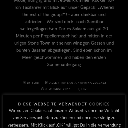
Müde, hungrig und mit etwas krummen Rücken (O-
Ton Taxifahrer mit Blick auf unser Gepäck: „Where’s
the rest of the group?“) – aber dankbar und
zufrieden. Wir sind direkt nach Sansibar
weitergeflogen (von Dar es Salaam aus gut 20
Minuten per Propellermaschine) und mitten in der
urigen Stone Town mit seinen winzigen Gassen und
bunten Basaren abgestiegen. Sind eben schon im
Meer geschwommen und haben den ersten
Sonnenuntergang
BY TOBI
ALLE
/
TANSANIA
/
AFRIKA 2011/12
3. AUGUST 2011
37
DIESE WEBSEITE VERWENDET COOKIES
Wir nutzen Cookies auf unserer Webseite, um eine Vielzahl
von Services anbieten zu können und um diese stetig zu
verbessern. Mit Klick auf „OK“ willigst Du in die Verwendung