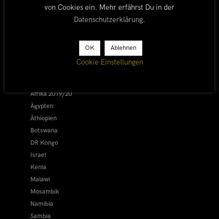
von Cookies ein. Mehr erfährst Du in der
Datenschutzerklärung
.
LÄNDER
OK
Ablehnen
Cookie Einstellungen
Afrika 2026/27
Alle
Afrika 2019/20
Ägypten
Äthiopien
Botswana
DR Kongo
Israel
Kenia
Malawi
Mosambik
Namibia
Sambia