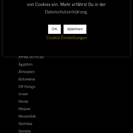
von Cookies ein. Mehr erfährst Du in der
Datenschutzerklärung
.
LÄNDER
OK
Ablehnen
Cookie Einstellungen
Afrika 2026/27
Alle
Afrika 2019/20
Ägypten
Äthiopien
Botswana
DR Kongo
Israel
Kenia
Malawi
Mosambik
Namibia
Sambia