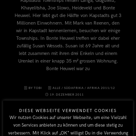
Kapstadts Townships heißen Langa, Guguletu,
Khayelitsha, Joe Slowo, Heideveld und Bonte
Heuwel. Hier lebt gut die Hälfte von Kapstadts gut 3
Millionen Einwohnern. Mit Mark van Reenen, den
wir in Kapstadt kennenlernen, besuchen wir einige
Townships. In Bonte Heuwel treffen wir dabei eher
zufällig Susan Wessels. Susan ist 69 Jahre alt und
lebt zusammen mit ihren drei Enkeln und einem
Urenkel in einer knapp 35 m² grossen Wohnung.
Bonte Heuwel war zu
BY TOBI
ALLE
/
SÜDAFRIKA
/
AFRIKA 2011/12
19. DEZEMBER 2011
DIESE WEBSEITE VERWENDET COOKIES
Wir nutzen Cookies auf unserer Webseite, um eine Vielzahl
von Services anbieten zu können und um diese stetig zu
verbessern. Mit Klick auf „OK“ willigst Du in die Verwendung