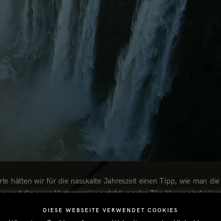
te hätten wir für die nasskalte Jahreszeit einen Tipp, wie man die
e und die neue Vortragssaison steht vor der Tür. Heuer sind wir m
öln und im Bergischen Land unterwegs. Besonders freuen wir uns a
DIESE WEBSEITE VERWENDET COOKIES
 Republik. Wir starten unsere
Vortragssaison am kommenden Fre