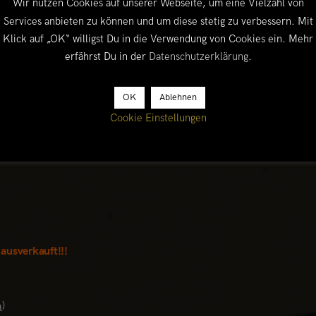
Wir nutzen Cookies auf unserer Webseite, um eine Vielzahl von
mehr), ehe es dann Ende Oktober in Gummersbach weitergeht und w
Services anbieten zu können und um diese stetig zu verbessern. Mit
 Grenze unsicher machen. Hier alle Vortagstermine im Überblick
Klick auf „OK“ willigst Du in die Verwendung von Cookies ein. Mehr
erfährst Du in der
Datenschutzerklärung
.
OK
Ablehnen
Cookie Einstellungen
)
ausverkauft!!!
m
)