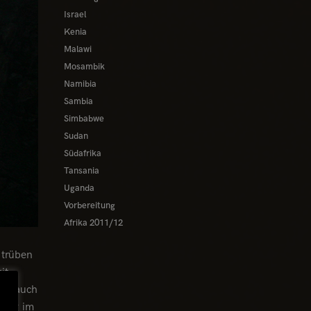
Israel
Kenia
Malawi
Mosambik
Namibia
Sambia
Simbabwe
Sudan
Südafrika
Tansania
Uganda
Vorbereitung
Afrika 2011/12
 trüben
it
ber auch
itag im