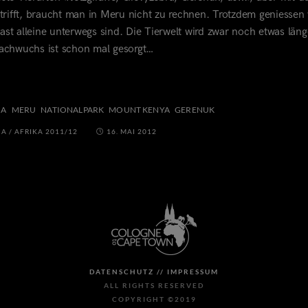
rifft, braucht man in Meru nicht zu rechnen. Trotzdem geniessen 
fast alleine unterwegs sind. Die Tierwelt wird zwar noch etwas läng
nachwuchs ist schon mal gesorgt…
IA
MERU
NATIONALPARK
MOUNT KENYA
GERENUK
IA
/
AFRIKA 2011/12
16. MAI 2012
DATENSCHUTZ //
IMPRESSUM
ALL RIGHTS RESERVED
COPYRIGHT ©2019