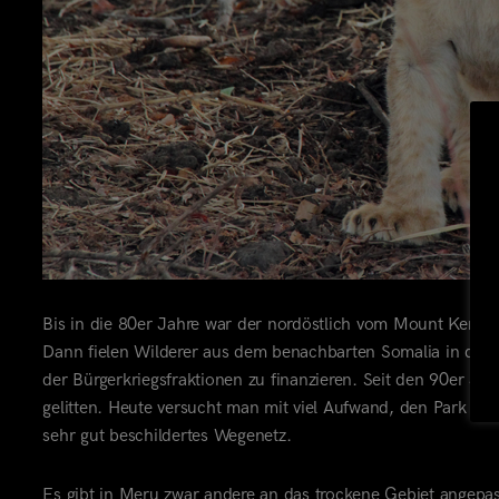
Bis in die 80er Jahre war der nordöstlich vom Mount Kenya 
Dann fielen Wilderer aus dem benachbarten Somalia in das 
der Bürgerkriegsfraktionen zu finanzieren. Seit den 90er Jahr
gelitten. Heute versucht man mit viel Aufwand, den Park zu
r
sehr gut beschildertes Wegenetz.
Es gibt in Meru zwar andere an das trockene Gebiet angepass