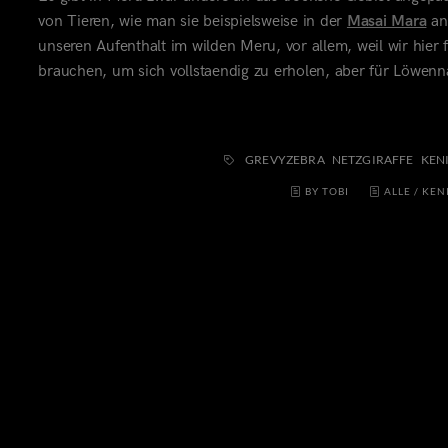
von Tieren, wie man sie beispielsweise in der
Masai Mara
ant
unseren Aufenthalt im wilden Meru, vor allem, weil wir hier 
brauchen, um sich vollstaendig zu erholen, aber für Löwen
GREVYZEBRA
NETZGIRAFFE
KEN
BY TOBI
ALLE
/
KEN