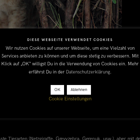
DIESE WEBSEITE VERWENDET COOKIES
Wir nutzen Cookies auf unserer Webseite, um eine Vielzahl von
Services anbieten zu können und um diese stetig zu verbessern. Mit
Klick auf „OK“ willigst Du in die Verwendung von Cookies ein. Mehr
erfährst Du in der
Datenschutzerklärung
.
OK
Ablehnen
gelegene Meru Nationalpark eines der beliebtesten Reiseziele des
Gebiet ein, um mit dem gejagten Elfenbein und Nashorn die Waff
Cookie Einstellungen
en gilt das Gebiet wieder als sicher. Allerdings hat die Tierwelt mä
ehabilitieren. So gibt es ein Nashornzuchtprogramm und ein mittle
te Tierarten (Netzgiraffe, Grevyzebra, Gerenuk, usw.), aber mit de