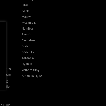
Israel
Kenia
Malawi
Mosambik
Namibia
Sambia
Simbabwe
Sudan
Südafrika
Tansania
Uganda
 Landes.
Vorbereitung
enkäufe
Afrika 2011/12
chtig
rweile
r Fülle