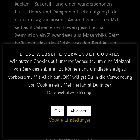
kacken – Sauerei!) und einen wunderschönen
Fluss. Henry und Danger sind sehr aufgeregt, da
man am Tag vor unserer Ankunft zum ersten Mal
seit acht Jahren einen Löwen gesichtet hat
(vermutlich ein Zuwanderer aus Mosambik). Jetzt
hofft man, dass das Gebiet von den Raubkatzen
wieder besiedelt wird. Zum ersten Mal während
DIESE WEBSEITE VERWENDET COOKIES
unserer Reise ist es so richtig heiß, der Kühlschrank
Wir nutzen Cookies auf unserer Webseite, um eine Vielzahl
hat mächtig zu tun und wir inhalieren unsere
von Services anbieten zu können und um diese stetig zu
Wasservorräte, die nach zwei Tagen aufgebracht
verbessern. Mit Klick auf „OK“ willigst Du in die Verwendung
sind, weshalb wir wieder zurück nach Chembe
von Cookies ein. Mehr erfährst Du in der
fahren.
Datenschutzerklärung
.
OK
Ablehnen
LIWONDE
SHIRE
RIVER
MVUU
MANGOCHI
Cookie Einstellungen
AFRIKA
KROKODILE
MALAWI
BY TOBI
ALLE
/
MALAWI
/
AFRIKA 2011/12