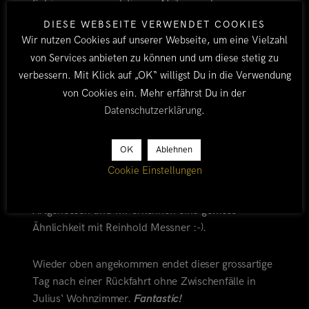
Schimpansenpopulationen Afrikas und wenn man
Glück hat, kriegt man sie auch zu Gesicht. Wir
DIESE WEBSEITE VERWENDET COOKIES
haben Glück, denn keine fünf Minuten nach
Wir nutzen Cookies auf unserer Webseite, um eine Vielzahl
unserem Abstieg in die Schlucht stapfen wir mitten
von Services anbieten zu können und um diese stetig zu
in eine Schimpansenfamilie. Dabei beobachten wir
verbessern. Mit Klick auf „OK“ willigst Du in die Verwendung
ein sehr entspanntes Maennchen, wie es mit einem
von Cookies ein. Mehr erfährst Du in der
Stock nach Ameisen gräbt und diese dann
Datenschutzerklärung
.
genüsslich futtert. Schimpansen sind unsere
engsten Verwandten. Wir teilen 98%
OK
Ablehnen
unserer
DNA mit ihnen und tatsächlich kommen
Cookie Einstellungen
sie uns vor wie sehr behaarte Menschen. Gestik
und Mimik erinnern uns an so manchen
Artgenossen und wir erkennen eine gewisse
Ähnlichkeit mit Reinhold Messner :-).
Wieder oben angekommen endet dieser grossartige
Tag nach einer Rückfahrt ohne Zwischenfälle in
Julius‘ Wohnzimmer.
Fantastic!