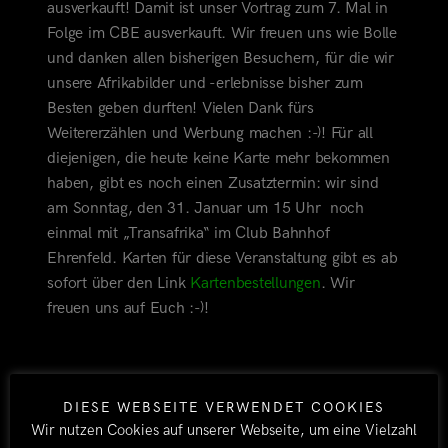
ausverkauft! Damit ist unser Vortrag zum 7. Mal in
Folge im CBE ausverkauft. Wir freuen uns wie Bolle
und danken allen bisherigen Besuchern, für die wir
unsere Afrikabilder und -erlebnisse bisher zum
Besten geben durften! Vielen Dank fürs
Weitererzählen und Werbung machen :-)! Für all
diejenigen, die heute keine Karte mehr bekommen
haben, gibt es noch einen Zusatztermin: wir
sind
am Sonntag, den 31. Januar um 15 Uhr noch
einmal mit „Transafrika“ im Club Bahnhof
Ehrenfeld. Karten für diese Veranstaltung gibt es ab
sofort über den Link
Kartenbestellungen
. Wir
freuen uns auf Euch :-)!
AFRIKA
TRANSAFRIKA
CLUB BAHNHOF
DIESE WEBSEITE VERWENDET COOKIES
EHRENFELD
CBE
AUSVERKAUFT
Wir nutzen Cookies auf unserer Webseite, um eine Vielzahl
BY TOBI
ALLE
1. NOVEMBER 2015