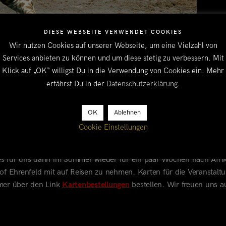
DIESE WEBSEITE VERWENDET COOKIES
Wir nutzen Cookies auf unserer Webseite, um eine Vielzahl von
Services anbieten zu können und um diese stetig zu verbessern. Mit
Klick auf „OK“ willigst Du in die Verwendung von Cookies ein. Mehr
erfährst Du in der
Datenschutzerklärung
.
OK
Ablehnen
Cookie Einstellungen
frika Vortrag! Unsere Veranstaltung am Sonntag, den 16. Februar 
 es für uns dann im Sommer wieder für ein paar Wochen nach Afrik
f Ehrenfeld mit auf Reisen zu nehmen. Karten für die Veranstalt
mmer über
den Link
Kartenbestellungen
bestellen. Wir freuen uns a