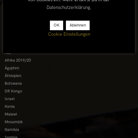
Datenschutzerklärung
.
OK
Ablehnen
LÄNDER
Cookie Einstellungen
Afrika 2026/27
Alle
Afrika 2019/20
Ägypten
Äthiopien
Botswana
DR Kongo
Israel
Kenia
Malawi
Mosambik
Namibia
Sambia