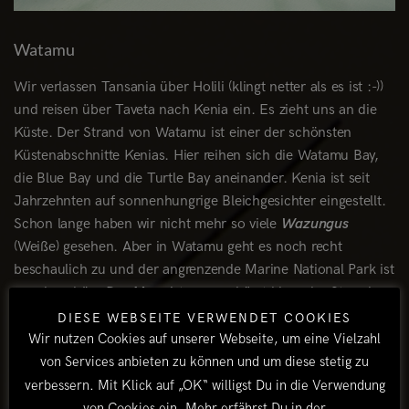
Watamu
Wir verlassen Tansania über Holili (klingt netter als es ist :-))
und reisen über Taveta nach Kenia ein. Es zieht uns an die
Küste. Der Strand von Watamu ist einer der schönsten
Küstenabschnitte Kenias. Hier reihen sich die Watamu Bay,
die Blue Bay und die Turtle Bay aneinander. Kenia ist seit
Jahrzehnten auf sonnenhungrige Bleichgesichter eingestellt.
Schon lange haben wir nicht mehr so viele
Wazungus
(Weiße) gesehen. Aber in Watamu geht es noch recht
beschaulich zu und der angrenzende Marine National Park ist
wunderschön. Das Meer ist unverschämt blau, der Strand
ekelhaft weiß und das Essen widerlich gut. Gibt schlimmere
DIESE WEBSEITE VERWENDET COOKIES
Orte...
Wir nutzen Cookies auf unserer Webseite, um eine Vielzahl
von Services anbieten zu können und um diese stetig zu
verbessern. Mit Klick auf „OK“ willigst Du in die Verwendung
von Cookies ein. Mehr erfährst Du in der