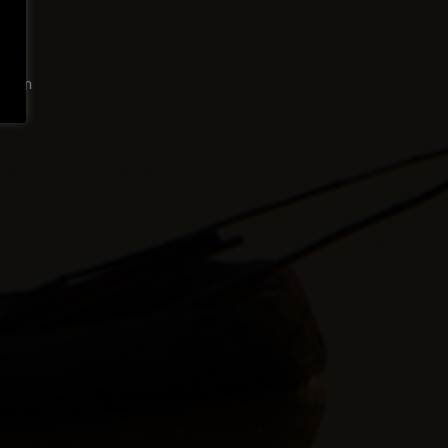
t
n zum