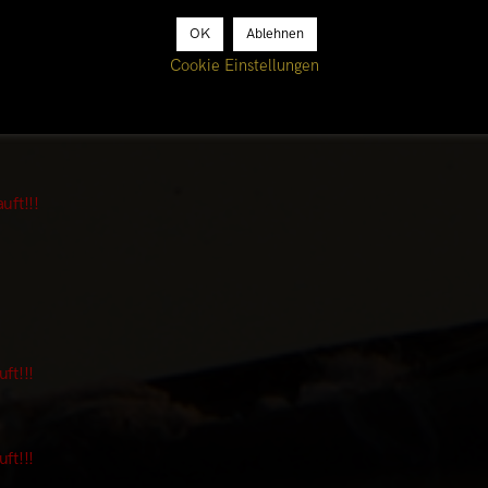
der Dinnershow Afrika mehrfach mit
Grenzgang
im Kölner Restauran
OK
Ablehnen
 den Winterblues hat, Fernweh bekommt oder noch ein schönes
reise in Verbindung mit einer wunderbaren kulinarischen Reise in
Cookie Einstellungen
taltung im November ist bereits ausverkauft. Nähere Informatione
t Ihr über diesen
Link
.
uft!!!
ft!!!
ft!!!