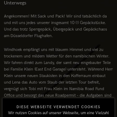
Unterwegs
Angekommen! Mit Sack und Pack! Wir sind tatsächlich da
und mit uns jedes unserer insgesamt 10 (!) Gepäckstücke.
Und das trotz Sperrgepäck, Übergepäck und Gepäckchaos
am Düsseldorfer Flughafen.
Windhoek empfängt uns mit blauem Himmel und viel zu
trockenem und mildem Wetter für den namibischen Winter.
Wir fahren direkt zum Landy, der samt neu eingebauter Teile
bei Familie Klein (East End Garage) untersteht. Während Herr
Klein unsere neuen Staukisten in den Kofferraum einbaut
und Lena das Auto vom Staub der letzten Tour befreit,
vergnügt sich Tobi mit Frau Klein im Namibia Road Fund
Office und besorgt das neue Roadpermit – die Aufgaben sind
wie immer klar verteilt ;-).
DIESE WEBSEITE VERWENDET COOKIES
Wir nutzen Cookies auf unserer Webseite, um eine Vielzahl
In den nächsten Tagen zieht es uns Richtung Norden! So