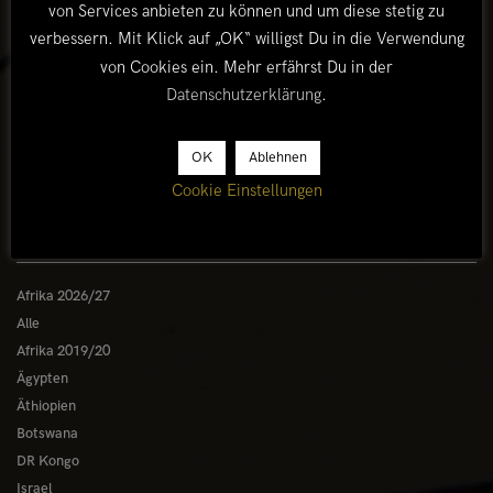
von Services anbieten zu können und um diese stetig zu
rollen wir über die Erongoberge in Richtung Kaokoveld. Wir
verbessern. Mit Klick auf „OK“ willigst Du in die Verwendung
sind unterwegs...
von Cookies ein. Mehr erfährst Du in der
Datenschutzerklärung
.
OK
Ablehnen
Cookie Einstellungen
LÄNDER
Afrika 2026/27
Alle
Afrika 2019/20
Ägypten
Äthiopien
Botswana
DR Kongo
Israel