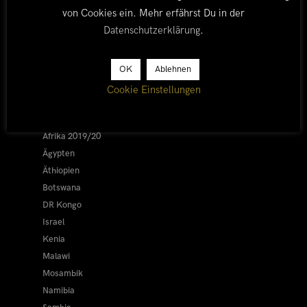
von Cookies ein. Mehr erfährst Du in der
Datenschutzerklärung
.
LÄNDER
OK
Ablehnen
Cookie Einstellungen
Afrika 2026/27
Alle
Afrika 2019/20
Ägypten
Äthiopien
Botswana
DR Kongo
Israel
Kenia
Malawi
Mosambik
Namibia