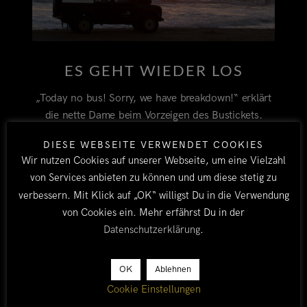
ES GEHT WIEDER LOS
„Today no bus! Sorry, we have breakdown!“ erklärt
die nette Dame beim Vorzeigen des Bustickets.
Welcome back to Africa :-)! Der Bus wird aber über
DIESE WEBSEITE VERWENDET COOKIES
Nacht repariert und heizt am nächsten Morgen mit
Wir nutzen Cookies auf unserer Webseite, um eine Vielzahl
bestem Entertainmentprogramm (die Flimmerkiste
von Services anbieten zu können und um diese stetig zu
zeigt Rocky in afrikaans) von Windhoek nach Walvis
verbessern. Mit Klick auf „OK“ willigst Du in die Verwendung
Bay. Hier steht unser Landy schon bei Eddi Dichtl
von Cookies ein. Mehr erfährst Du in der
in der Garage. Unser Fährschiff, die Bright Horizon,
Datenschutzerklärung
.
ist planmäßig angekommen und Eddi hat in den
letzten Tagen bei
OK
Ablehnen
Cookie Einstellungen
BY TOBI
ALLE
/
NAMIBIA
15. JULI