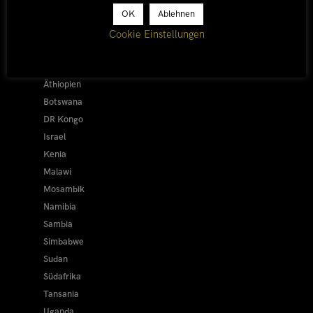
OK
Ablehnen
Afrika 2026/27
Alle
Cookie Einstellungen
Afrika 2019/20
Ägypten
Äthiopien
Botswana
DR Kongo
Israel
Kenia
Malawi
Mosambik
Namibia
Sambia
Simbabwe
Sudan
Südafrika
Tansania
Uganda