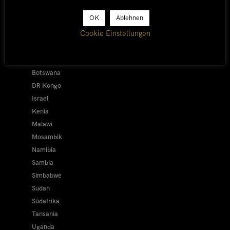
Afrika 2026/27
OK
Ablehnen
Alle
Cookie Einstellungen
Afrika 2019/20
Ägypten
Äthiopien
Botswana
DR Kongo
Israel
Kenia
Malawi
Mosambik
Namibia
Sambia
Simbabwe
Sudan
Südafrika
Tansania
Uganda