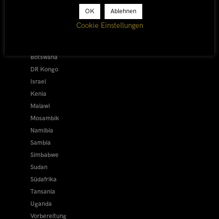
Alle
OK
Ablehnen
Afrika 2019/20
Cookie Einstellungen
Ägypten
Äthiopien
Botswana
DR Kongo
Israel
Kenia
Malawi
Mosambik
Namibia
Sambia
Simbabwe
Sudan
Südafrika
Tansania
Uganda
Vorbereitung