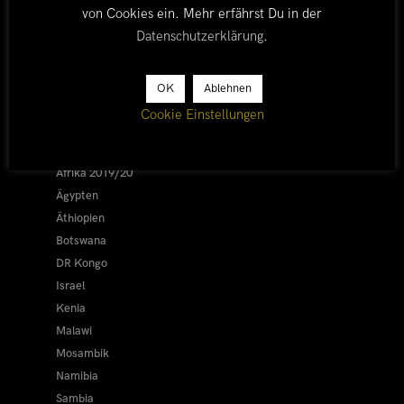
von Cookies ein. Mehr erfährst Du in der
Datenschutzerklärung
.
LÄNDER
OK
Ablehnen
Cookie Einstellungen
Afrika 2026/27
Alle
Afrika 2019/20
Ägypten
Äthiopien
Botswana
DR Kongo
Israel
Kenia
Malawi
Mosambik
Namibia
Sambia