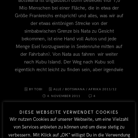
Botswana ist unglaublich dünn besiedelt (nur 1,6
Mio Menschen bei einer Fläche, die in etwa der
Größe Frankreichs entspricht) und alles, was wir auf
der etwas eintönigen Strecke von der
simbabwischen Grenze bis Nata zu Gesicht
bekommen, ist eine Hand voll Autos und jede
Menge Esel (vorzugsweise in Seelenruhe mitten auf
der Fahrbahn). Von Nata aus fahren wir weiter
nach Kubu Island. Der Weg nach Kubu soll
eigentlich recht leicht zu finden sein, aber irgendwie
BY TOBI
ALLE
/
BOTSWANA
/
AFRIKA 2011/12
4. NOVEMBER 2011
4
DIESE WEBSEITE VERWENDET COOKIES
Wir nutzen Cookies auf unserer Webseite, um eine Vielzahl
von Services anbieten zu können und um diese stetig zu
verbessern. Mit Klick auf „OK“ willigst Du in die Verwendung