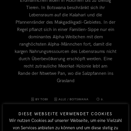
Erdmännchen leben in Kolonien bis zu dreißig
Tieren. In Botswana beschränkt sich ihr
Lebensraum auf die Kalahari und die
Pfannenränder des Makgadikgadi-Gebietes. In der
Regel pflanzt sich in einer Familien-Sippe nur ein
dominantes Alpha-Weibchen mit dem
ranghöchsten Alpha-Männchen fort, damit die
kargen Nahrungsressourcen des Lebensraums nicht
durch Überbevölkerung erschöpft werden. Eine
recht zutrauliche Meerkat-Kolonie lebt am
Rande der Ntwetwe Pan, wo die Salzpfannen ins
Grasland
BY TOBI
ALLE
/
BOTSWANA
6.
SEPTEMBER 2017
DIESE WEBSEITE VERWENDET COOKIES
Wir nutzen Cookies auf unserer Webseite, um eine Vielzahl
von Services anbieten zu können und um diese stetig zu