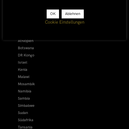
Afrika 2026/27
OK
Ablehnen
Alle
Cookie Einstellungen
Afrika 2019/20
Ägypten
Äthiopien
Botswana
DR Kongo
Israel
Kenia
Malawi
Mosambik
Namibia
Sambia
Simbabwe
Sudan
Südafrika
Tansania