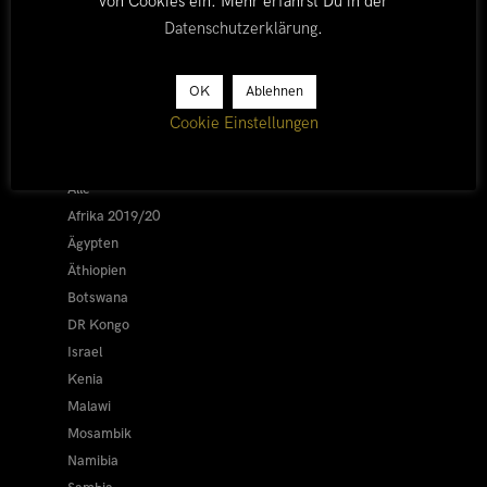
von Cookies ein. Mehr erfährst Du in der
Datenschutzerklärung
.
OK
Ablehnen
LÄNDER
Cookie Einstellungen
Afrika 2026/27
Alle
Afrika 2019/20
Ägypten
Äthiopien
Botswana
DR Kongo
Israel
Kenia
Malawi
Mosambik
Namibia