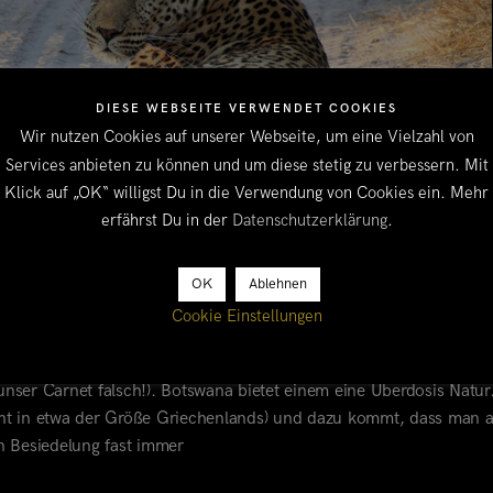
DIESE WEBSEITE VERWENDET COOKIES
Wir nutzen Cookies auf unserer Webseite, um eine Vielzahl von
Services anbieten zu können und um diese stetig zu verbessern. Mit
Klick auf „OK“ willigst Du in die Verwendung von Cookies ein. Mehr
erfährst Du in der
Datenschutzerklärung
.
OK
Ablehnen
Cookie Einstellungen
TSWANA – FOTOS ONLINE!
ama in Richtung Südafrika (unkomplizierter und schneller Grenzü
nser Carnet falsch!). Botswana bietet einem eine Überdosis Natu
richt in etwa der Größe Griechenlands) und dazu kommt, dass man 
 Besiedelung fast immer