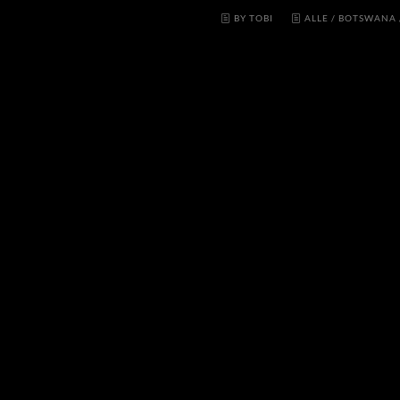
BY TOBI
ALLE
/
BOTSWANA