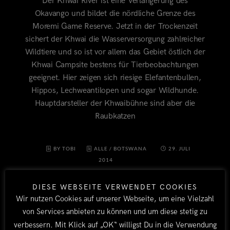
Der Khwai River ist eine Verlängerung des
Okavango und bildet die nördliche Grenze des
Moremi Game Reserve. Jetzt in der Trockenzeit
sichert der Khwai die Wasserversorgung zahlreicher
Wildtiere und so ist vor allem das Gebiet östlich der
Khwai Campsite bestens für Tierbeobachtungen
geeignet. Hier zeigen sich riesige Elefantenbullen,
Hippos, Lechweantilopen und sogar Wildhunde.
Hauptdarsteller der Khwaibühne sind aber die
Raubkatzen
BY TOBI
ALLE
/
BOTSWANA
29. JULI
2014
DIESE WEBSEITE VERWENDET COOKIES
Wir nutzen Cookies auf unserer Webseite, um eine Vielzahl
von Services anbieten zu können und um diese stetig zu
verbessern. Mit Klick auf „OK“ willigst Du in die Verwendung