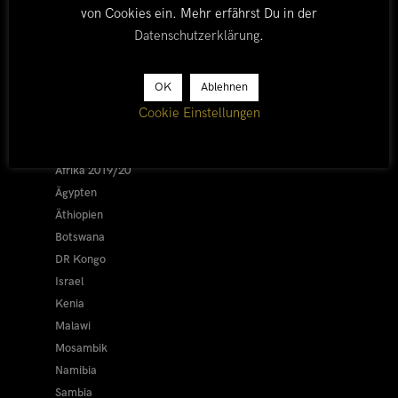
von Cookies ein. Mehr erfährst Du in der
Datenschutzerklärung
.
LÄNDER
OK
Ablehnen
Cookie Einstellungen
Afrika 2026/27
Alle
Afrika 2019/20
Ägypten
Äthiopien
Botswana
DR Kongo
Israel
Kenia
Malawi
Mosambik
Namibia
Sambia