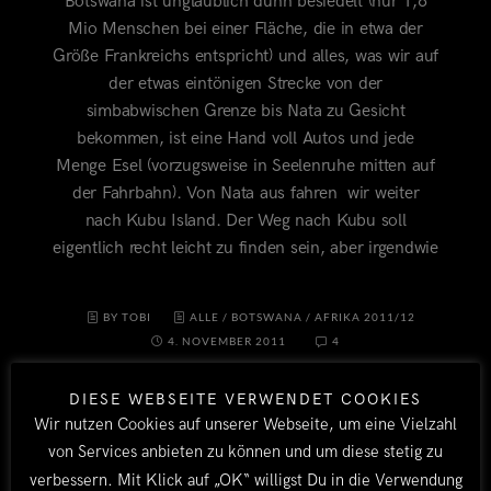
Botswana ist unglaublich dünn besiedelt (nur 1,6
Mio Menschen bei einer Fläche, die in etwa der
Größe Frankreichs entspricht) und alles, was wir auf
der etwas eintönigen Strecke von der
simbabwischen Grenze bis Nata zu Gesicht
bekommen, ist eine Hand voll Autos und jede
Menge Esel (vorzugsweise in Seelenruhe mitten auf
der Fahrbahn). Von Nata aus fahren wir weiter
nach Kubu Island. Der Weg nach Kubu soll
eigentlich recht leicht zu finden sein, aber irgendwie
BY TOBI
ALLE
/
BOTSWANA
/
AFRIKA 2011/12
4. NOVEMBER 2011
4
DIESE WEBSEITE VERWENDET COOKIES
Wir nutzen Cookies auf unserer Webseite, um eine Vielzahl
von Services anbieten zu können und um diese stetig zu
verbessern. Mit Klick auf „OK“ willigst Du in die Verwendung