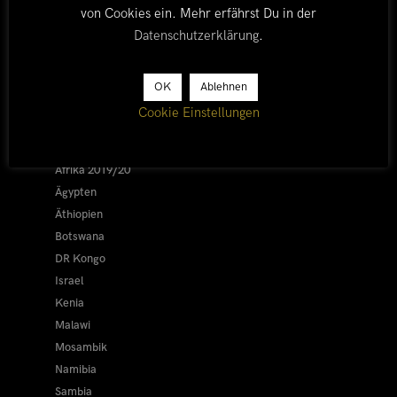
von Cookies ein. Mehr erfährst Du in der
Datenschutzerklärung
.
LÄNDER
OK
Ablehnen
Cookie Einstellungen
Afrika 2026/27
Alle
Afrika 2019/20
Ägypten
Äthiopien
Botswana
DR Kongo
Israel
Kenia
Malawi
Mosambik
Namibia
Sambia