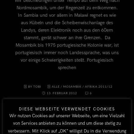
Wir beschleunigen unser Tempo auf dem Weg nach
Nordmosambik, um der Regenzeit zu entkommen.
In Sambia und vor allem in Malawi regnet es wie
aus Kübeln und die Scheibenwischanlage des
Landys, deren Elektronik noch aus den 60ern
stammt, gerät schwer an ihre Grenzen. Da
Mosambik bis 1975 portugiesische Kolonie war, ist
portugiesisch immer noch Landessprache, was uns
vor einige Schwierigkeiten stellt. Portugiesisch
sprechen
BY TOBI
ALLE
/
MOSAMBIK
/
AFRIKA 2011/12
13. FEBRUAR 2012
6
DIESE WEBSEITE VERWENDET COOKIES
Wir nutzen Cookies auf unserer Webseite, um eine Vielzahl
von Services anbieten zu können und um diese stetig zu
verbessern. Mit Klick auf „OK“ willigst Du in die Verwendung