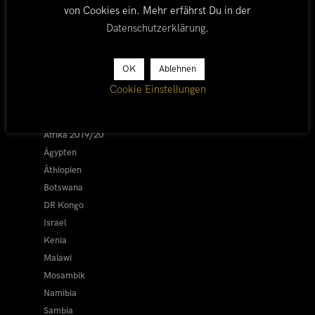
von Cookies ein. Mehr erfährst Du in der
Datenschutzerklärung
.
LÄNDER
OK
Ablehnen
Cookie Einstellungen
Afrika 2026/27
Alle
Afrika 2019/20
Ägypten
Äthiopien
Botswana
DR Kongo
Israel
Kenia
Malawi
Mosambik
Namibia
Sambia