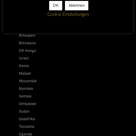
Afrika 2026/27
OK
Ablehnen
Alle
Cookie Einstellungen
Afrika 2019/20
Ägypten
Äthiopien
Botswana
DR Kongo
Israel
Kenia
Malawi
Mosambik
Namibia
Sambia
Simbabwe
Sudan
Südafrika
Tansania
Uganda