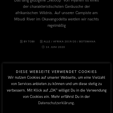
Das lang gezogene „Wooop“ von Hyänen ist eines
der charakteristischsten Geräusche der
afrikanischen Wildnis. Auf unserer Campiste am
Mbudi River im Okavangodelta werden wir nachts
regelmäßig
BY TOBI
ALLE
/
AFRIKA 2019/20
/
BOTSWANA
14. JUNI 2020
DIESE WEBSEITE VERWENDET COOKIES
Wir nutzen Cookies auf unserer Webseite, um eine Vielzahl
von Services anbieten zu können und um diese stetig zu
verbessern. Mit Klick auf „OK“ willigst Du in die Verwendung
von Cookies ein. Mehr erfährst Du in der
LÄNDER
Datenschutzerklärung
.