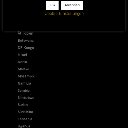
Afrika 2026/27
OK
Ablehnen
Alle
Cookie Einstellungen
Afrika 2019/20
Ägypten
Äthiopien
Botswana
DR Kongo
Israel
Kenia
Malawi
Mosambik
Namibia
Sambia
Simbabwe
Sudan
Südafrika
Tansania
Uganda