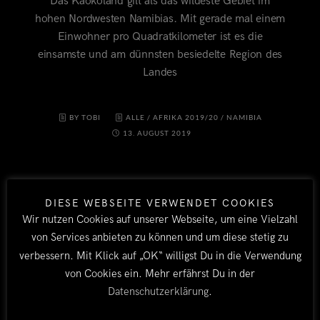
Das Kaokoland gilt als das wildeste Gebiet im
hohen Nordwesten Namibias. Mit gerade mal einem
Einwohner pro Quadratkilometer ist es die
einsamste und am dünnsten besiedelte Region des
Landes
BY TOBI
ALLE
/
AFRIKA 2019/20
/
NAMIBIA
13. AUGUST 2019
DIESE WEBSEITE VERWENDET COOKIES
Wir nutzen Cookies auf unserer Webseite, um eine Vielzahl
von Services anbieten zu können und um diese stetig zu
verbessern. Mit Klick auf „OK“ willigst Du in die Verwendung
von Cookies ein. Mehr erfährst Du in der
LÄNDER
Datenschutzerklärung
.