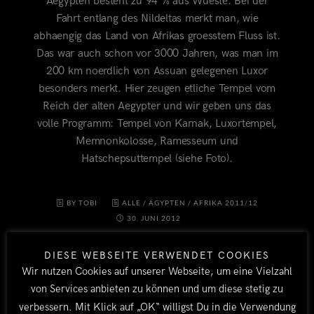
Aegypten besteht zu 94 % aus Wueste. Bei der
Fahrt entlang des Nildeltas merkt man, wie
abhaengig das Land von Afrikas groesstem Fluss ist.
Das war auch schon vor 3000 Jahren, was man im
200 km noerdlich von Assuan gelegenen Luxor
besonders merkt. Hier zeugen etliche Tempel vom
Reich der alten Aegypter und wir geben uns das
volle Programm: Tempel von Karnak, Luxortempel,
Memnonkolosse, Ramesseum und
Hatschepsuttempel (siehe Foto).
BY TOBI
ALLE
/
ÄGYPTEN
/
AFRIKA 2011/12
30. JUNI 2012
DIESE WEBSEITE VERWENDET COOKIES
Wir nutzen Cookies auf unserer Webseite, um eine Vielzahl
von Services anbieten zu können und um diese stetig zu
verbessern. Mit Klick auf „OK“ willigst Du in die Verwendung