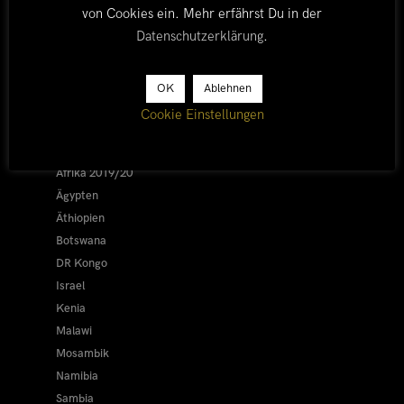
von Cookies ein. Mehr erfährst Du in der
Datenschutzerklärung
.
LÄNDER
OK
Ablehnen
Cookie Einstellungen
Afrika 2026/27
Alle
Afrika 2019/20
Ägypten
Äthiopien
Botswana
DR Kongo
Israel
Kenia
Malawi
Mosambik
Namibia
Sambia